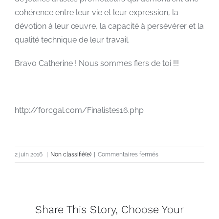
cohérence entre leur vie et leur expression, la
dévotion à leur œuvre, la capacité à persévérer et la
qualité technique de leur travail.
Bravo Catherine ! Nous sommes fiers de toi !!!
http://forcgal.com/Finalistes16.php
sur
2 juin 2016
|
Non classifié(e)
|
Commentaires fermés
CATHERINE
DE
ABREU
LAURÉATE
DE
Share This Story, Choose Your
LA