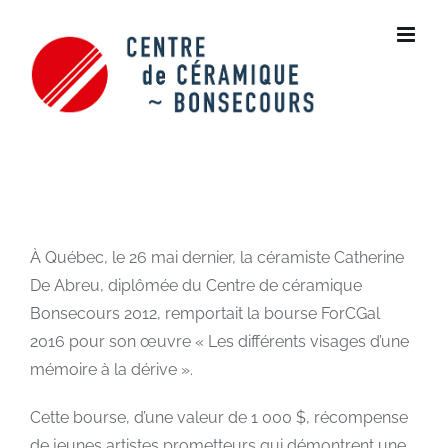
Skip
to
content
À Québec, le 26 mai dernier, la céramiste Catherine
De Abreu, diplômée du Centre de céramique
Bonsecours 2012, remportait la bourse ForCGal
2016 pour son œuvre « Les différents visages d’une
mémoire à la dérive ».
Cette bourse, d’une valeur de 1 000 $, récompense
de jeunes artistes prometteurs qui démontrent une