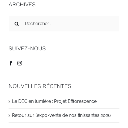
ARCHIVES
Recherche
sur
le
site
SUIVEZ-NOUS
:
NOUVELLES RÉCENTES
Le DEC en lumière : Projet Efflorescence
Retour sur l’expo-vente de nos finissantes 2026