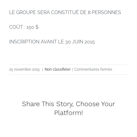
LE GROUPE SERA CONSTITUÉ DE 8 PERSONNES
COÛT : 150 $
INSCRIPTION AVANT LE 30 JUIN 2015
sur
25 novembre 2015
|
Non classifié(e)
|
Commentaires fermés
ATELIER
DE
PERFECTION
–
Construction
Share This Story, Choose Your
four
Platform!
sel/soda