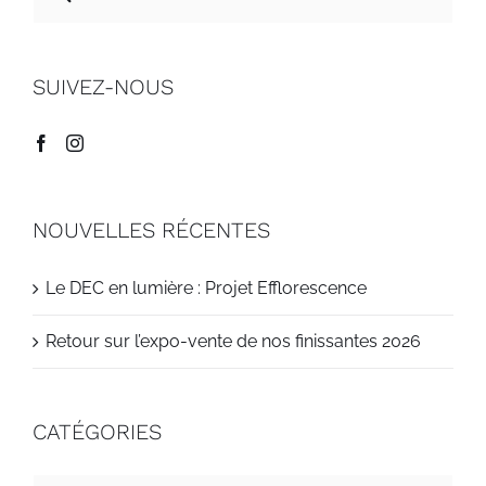
sur
le
site
SUIVEZ-NOUS
:
NOUVELLES RÉCENTES
Le DEC en lumière : Projet Efflorescence
Retour sur l’expo-vente de nos finissantes 2026
CATÉGORIES