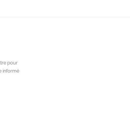
de protection pour la rentrée d’autom
13 mai 2020
tre pour
e informé