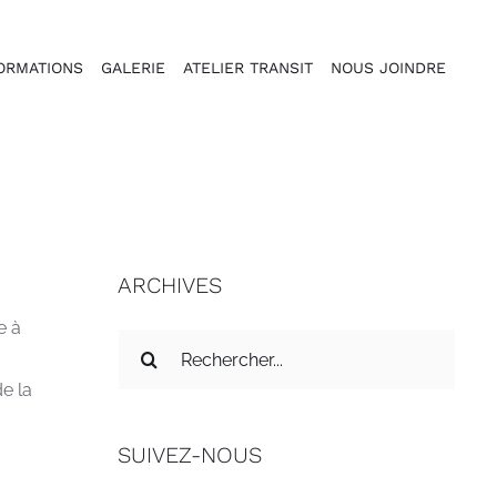
ORMATIONS
GALERIE
ATELIER TRANSIT
NOUS JOINDRE
ARCHIVES
e à
Recherche
sur
de la
le
site
SUIVEZ-NOUS
: