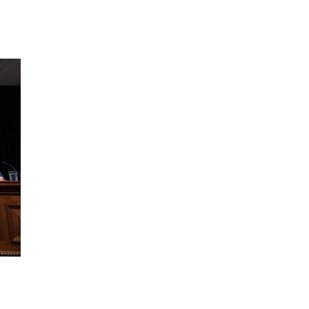
Le Centre de céramique Bonsecours
souhaite doter ses employés de mas