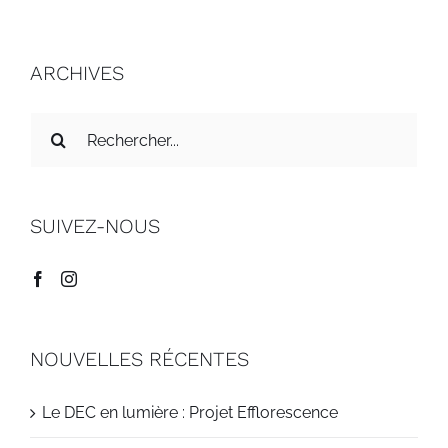
ARCHIVES
Recherche
sur
le
site
SUIVEZ-NOUS
:
NOUVELLES RÉCENTES
Le DEC en lumière : Projet Efflorescence