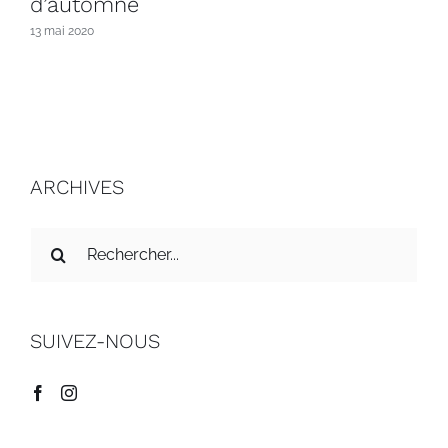
d’automne
13 mai 2020
ARCHIVES
Recherche
sur
le
site
SUIVEZ-NOUS
: