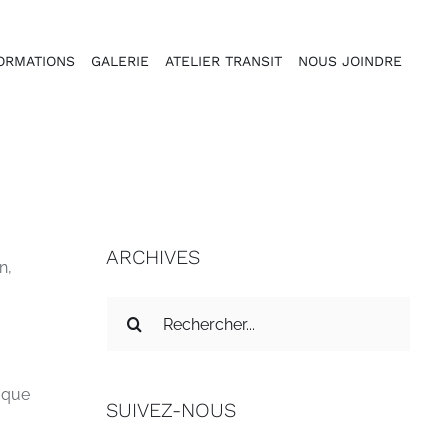
ORMATIONS
GALERIE
ATELIER TRANSIT
NOUS JOINDRE
ARCHIVES
n,
Recherche
sur
le
site
i que
SUIVEZ-NOUS
: