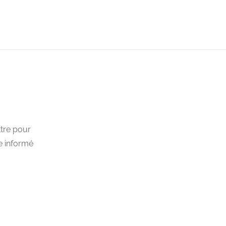
souhaite doter ses employés de mas
de protection pour la rentrée d’autom
13 mai 2020
tre pour
e informé