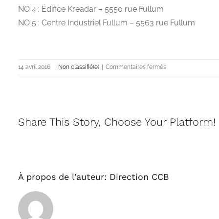
NO 4 : Édifice Kreadar – 5550 rue Fullum
NO 5 : Centre Industriel Fullum – 5563 rue Fullum
sur
14 avril 2016
|
Non classifié(e)
|
Commentaires fermés
NOS
FINISSANTS(ES)
PARTICIPENT
À
LA
Share This Story, Choose Your Platform!
CROISÉE
DES
ATELIERS
À propos de l’auteur:
Direction CCB